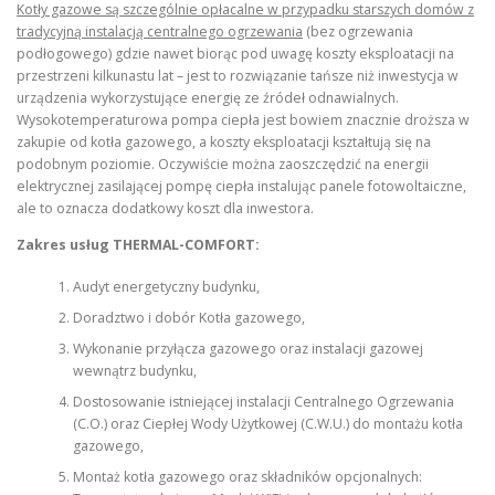
Kotły gazowe są szczególnie opłacalne w przypadku starszych domów z
tradycyjną instalacją centralnego ogrzewania
(bez ogrzewania
podłogowego) gdzie nawet biorąc pod uwagę koszty eksploatacji na
przestrzeni kilkunastu lat – jest to rozwiązanie tańsze niż inwestycja w
urządzenia wykorzystujące energię ze źródeł odnawialnych.
Wysokotemperaturowa pompa ciepła jest bowiem znacznie droższa w
zakupie od kotła gazowego, a koszty eksploatacji kształtują się na
podobnym poziomie. Oczywiście można zaoszczędzić na energii
elektrycznej zasilającej pompę ciepła instalując panele fotowoltaiczne,
ale to oznacza dodatkowy koszt dla inwestora.
Zakres usług THERMAL-COMFORT:
Audyt energetyczny budynku,
Doradztwo i dobór Kotła gazowego,
Wykonanie przyłącza gazowego oraz instalacji gazowej
wewnątrz budynku,
Dostosowanie istniejącej instalacji Centralnego Ogrzewania
(C.O.) oraz Ciepłej Wody Użytkowej (C.W.U.) do montażu kotła
gazowego,
Montaż kotła gazowego oraz składników opcjonalnych: